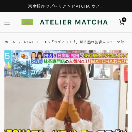
コンテンツへスキップ
東京銀座のプレミアム MATCHA カフェ
カートを開
0
メニューを開く
ホーム
/
News
/
TBS「ラヴィット！」ぼる塾の芸能人スイーツ部で